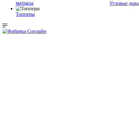
матрасы
Угловые див
Топперы