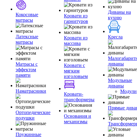
Диваны на
Кокосовые
Кровати из
кухню
матрасы
гарнитуров
Латексные
Кресла
Кровати из
матрасы
массива
Малогабарит
диваны
Матрасы с
Кровати с
эффектом
мягким
памяти
изголовьем
Модульные
диваны
Наматрасники
Модули
Кровати-
трансформеры
Прямые дива
Ортопедические
Основания и
подушки
механизмы
Трансформер
Пружинные