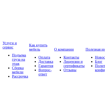
Услуги и
Как купить
сервис
мебель
О компании
Полезная и
Подъема
Оплата
Контакты
Новос
груза на
Доставка
Лицензии и
Блог
этаж
Гарантия
сертификаты
Полит
Сборка
Вопрос-
Отзывы
конфи
мебели
ответ
Рассрочка