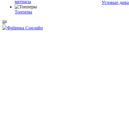
матрасы
Угловые див
Топперы