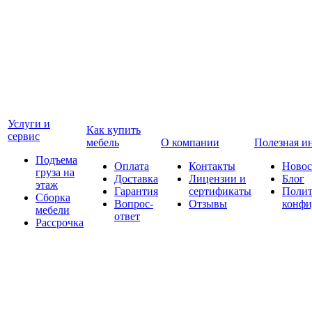
Услуги и
Как купить
сервис
мебель
О компании
Полезная и
Подъема
Оплата
Контакты
Новос
груза на
Доставка
Лицензии и
Блог
этаж
Гарантия
сертификаты
Полит
Сборка
Вопрос-
Отзывы
конфи
мебели
ответ
Рассрочка