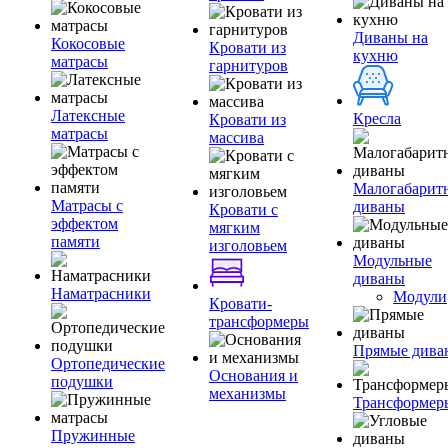
Диваны на
Кокосовые
Кровати из
кухню
матрасы
гарнитуров
Латексные
Кресла
Кровати из
матрасы
массива
Малогабарит
Матрасы с
диваны
Кровати с
эффектом
мягким
памяти
изголовьем
Модульные
диваны
Наматрасники
Модули
Кровати-
трансформеры
Прямые дива
Ортопедические
Основания и
подушки
механизмы
Трансформер
Пружинные