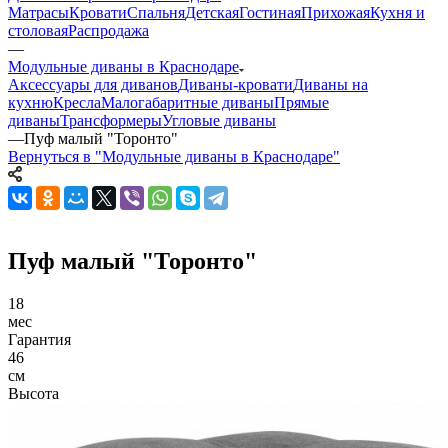
Матрасы
Кровати
Спальня
Детская
Гостиная
Прихожая
Кухня и
столовая
Распродажа
—
Модульные диваны в Краснодаре
Аксессуары для диванов
Диваны-кровати
Диваны на
кухню
Кресла
Малогабаритные диваны
Прямые
диваны
Трансформеры
Угловые диваны
—
Пуф малый "Торонто"
Вернуться в "Модульные диваны в Краснодаре"
Пуф малый "Торонто"
18
мес
Гарантия
46
см
Высота