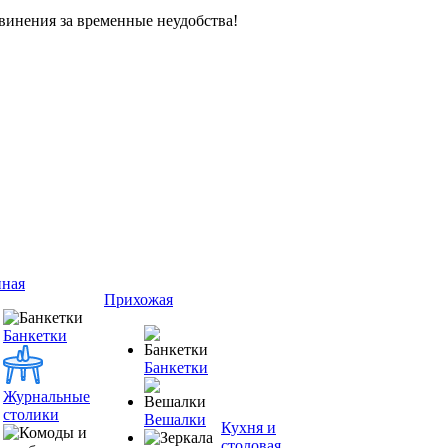
винения за временные неудобства!
иная
Прихожая
Банкетки
Банкетки
Журнальные
столики
Вешалки
Кухня и
столовая