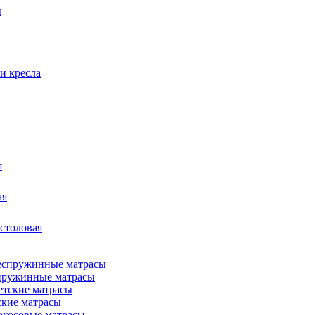
ы
и кресла
я
ая
 столовая
пружинные матрасы
ские матрасы