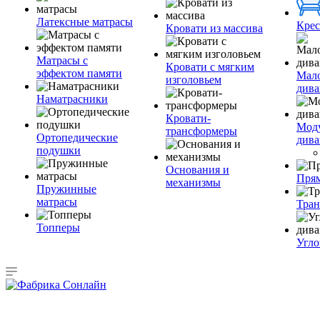
Латексные матрасы
Крес
Кровати из массива
Матрасы с
Кровати с мягким
эффектом памяти
Мал
изголовьем
див
Наматрасники
Кровати-
Мод
трансформеры
Ортопедические
див
подушки
Основания и
Пря
механизмы
Пружинные
матрасы
Тра
Топперы
Угло