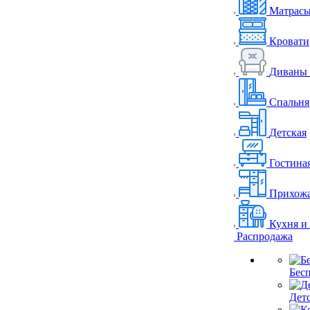
Матрас
Кровати
Диваны 
Спальня
Детская
Гостина
Прихож
Кухня и
Распродажа
Бес
Дет