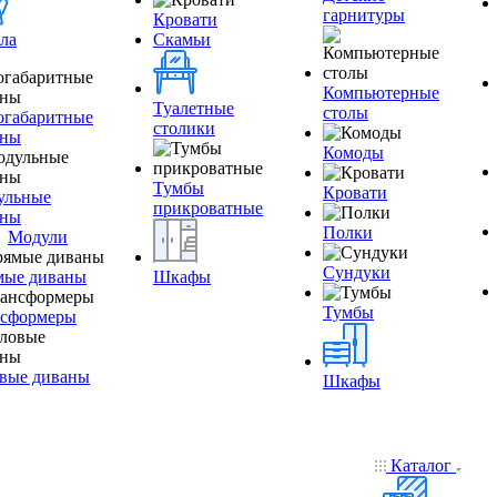
гарнитуры
Кровати
ла
Скамьи
Компьютерные
Туалетные
столы
огабаритные
столики
аны
Комоды
Тумбы
Кровати
ульные
прикроватные
аны
Полки
Модули
Сундуки
мые диваны
Шкафы
Тумбы
нсформеры
вые диваны
Шкафы
Каталог