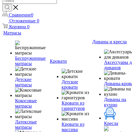
Сравнение
0
Отложенные
0
Корзина
0
Матрасы
Диваны и кресла
Беспружинные
Кровати
Аксессуары д
матрасы
диванов
Детские
Детские
Диваны-кров
матрасы
кровати
Диваны на
Кокосовые
Кровати из
кухню
матрасы
гарнитуров
Латексные
Кресла
Кровати из
матрасы
массива