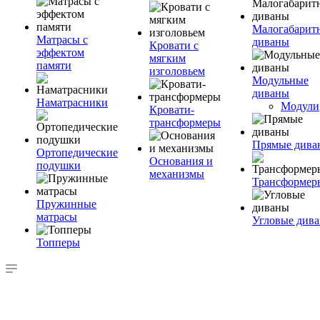
Малогабарит
Матрасы с
диваны
Кровати с
эффектом
мягким
памяти
изголовьем
Модульные
диваны
Наматрасники
Модули
Кровати-
трансформеры
Прямые дива
Ортопедические
Основания и
подушки
механизмы
Трансформер
Пружинные
матрасы
Угловые див
Топперы