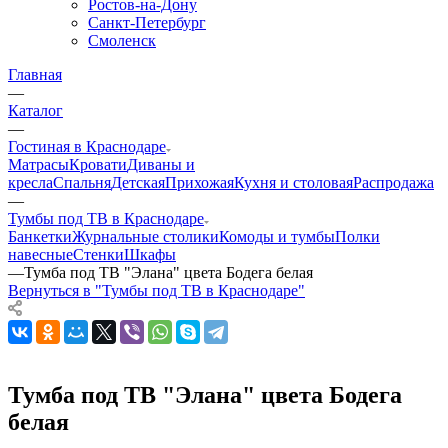
Ростов-на-Дону
Санкт-Петербург
Смоленск
Главная
—
Каталог
—
Гостиная в Краснодаре
Матрасы
Кровати
Диваны и
кресла
Спальня
Детская
Прихожая
Кухня и столовая
Распродажа
—
Тумбы под ТВ в Краснодаре
Банкетки
Журнальные столики
Комоды и тумбы
Полки
навесные
Стенки
Шкафы
—
Тумба под ТВ "Элана" цвета Бодега белая
Вернуться в "Тумбы под ТВ в Краснодаре"
Тумба под ТВ "Элана" цвета Бодега
белая