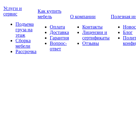
Услуги и
Как купить
сервис
мебель
О компании
Полезная и
Подъема
Оплата
Контакты
Новос
груза на
Доставка
Лицензии и
Блог
этаж
Гарантия
сертификаты
Полит
Сборка
Вопрос-
Отзывы
конфи
мебели
ответ
Рассрочка