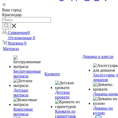
Ваш город
Краснодар
Сравнение
0
Отложенные
0
Корзина
0
Матрасы
Диваны и кресла
Беспружинные
Кровати
Аксессуары д
матрасы
диванов
Детские
Детские
Диваны-кров
матрасы
кровати
Диваны на
Кокосовые
Кровати из
кухню
матрасы
гарнитуров