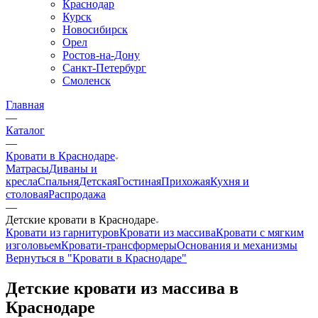
Краснодар
Курск
Новосибирск
Орел
Ростов-на-Дону
Санкт-Петербург
Смоленск
Главная
—
Каталог
—
Кровати в Краснодаре
Матрасы
Диваны и
кресла
Спальня
Детская
Гостиная
Прихожая
Кухня и
столовая
Распродажа
—
Детские кровати в Краснодаре
Кровати из гарнитуров
Кровати из массива
Кровати с мягким
изголовьем
Кровати-трансформеры
Основания и механизмы
Вернуться в "Кровати в Краснодаре"
Детские кровати из массива в
Краснодаре