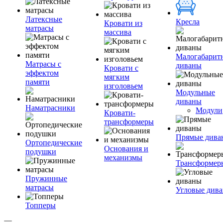
Латексные
Кресла
Кровати из
матрасы
массива
Малогабарит
Матрасы с
диваны
Кровати с
эффектом
мягким
памяти
изголовьем
Модульные
диваны
Наматрасники
Модули
Кровати-
трансформеры
Прямые дива
Ортопедические
Основания и
подушки
механизмы
Трансформер
Пружинные
матрасы
Угловые див
Топперы