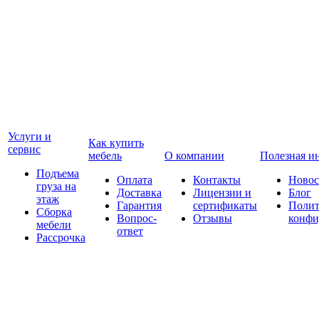
Услуги и
Как купить
сервис
мебель
О компании
Полезная и
Подъема
Оплата
Контакты
Новос
груза на
Доставка
Лицензии и
Блог
этаж
Гарантия
сертификаты
Полит
Сборка
Вопрос-
Отзывы
конфи
мебели
ответ
Рассрочка