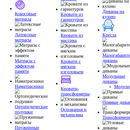
Диваны на
Кокосовые
Кровати из
кухню
матрасы
гарнитуров
Латексные
Кресла
Кровати из
матрасы
массива
Малогабарит
диваны
Матрасы с
Кровати с
эффектом
мягким
памяти
изголовьем
Модульные
диваны
Наматрасники
Модули
Кровати-
трансформеры
Прямые дива
Ортопедические
Основания и
подушки
механизмы
Трансформер
Пружинные