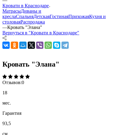
—
Кровати в Краснодаре
Матрасы
Диваны и
кресла
Спальня
Детская
Гостиная
Прихожая
Кухня и
столовая
Распродажа
—
Кровать "Элана"
Вернуться в "Кровати в Краснодаре"
Кровать "Элана"
Отзывов:
0
18
мес.
Гарантия
93,5
см