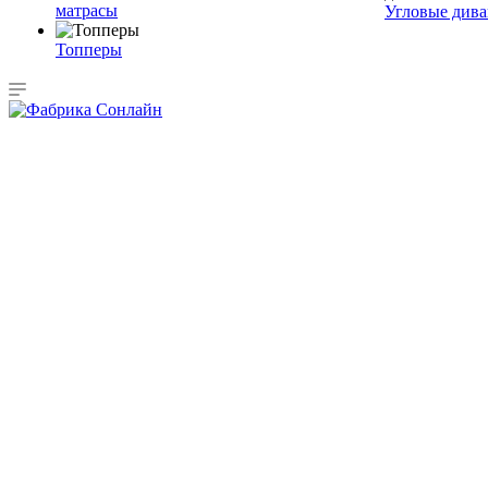
матрасы
Угловые див
Топперы