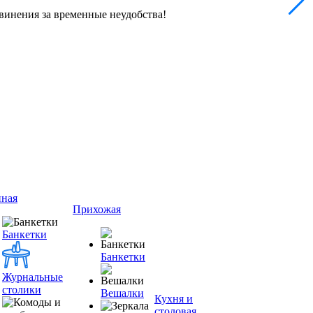
винения за временные неудобства!
иная
Прихожая
Банкетки
Банкетки
Журнальные
столики
Вешалки
Кухня и
столовая