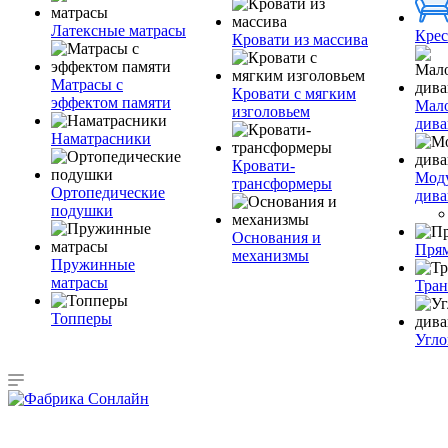
Латексные матрасы
Крес
Кровати из массива
Матрасы с
Кровати с мягким
эффектом памяти
Мал
изголовьем
див
Наматрасники
Кровати-
Мод
трансформеры
Ортопедические
див
подушки
Основания и
Пря
механизмы
Пружинные
матрасы
Тра
Топперы
Угло