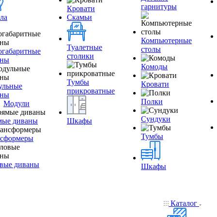
гарнитуры
Кровати
ла
Скамьи
Компьютерные
Туалетные
столы
огабаритные
столики
аны
Комоды
Тумбы
Кровати
ульные
прикроватные
аны
Полки
Модули
Сундуки
мые диваны
Шкафы
Тумбы
нсформеры
вые диваны
Шкафы
Каталог