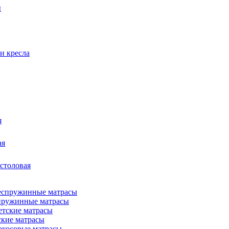
ы
и кресла
я
ая
 столовая
пружинные матрасы
ские матрасы