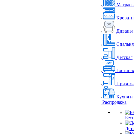
Матрас
Кровати
Диваны 
Спальня
Детская
Гостина
Прихож
Кухня и
Распродажа
Бес
Дет