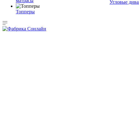
матрасы
Угловые див
Топперы