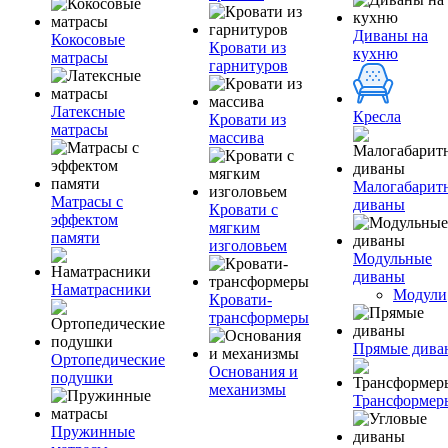
Диваны на
Кокосовые
Кровати из
кухню
матрасы
гарнитуров
Латексные
Кресла
Кровати из
матрасы
массива
Малогабарит
Матрасы с
диваны
Кровати с
эффектом
мягким
памяти
изголовьем
Модульные
диваны
Наматрасники
Модули
Кровати-
трансформеры
Прямые дива
Ортопедические
Основания и
подушки
механизмы
Трансформер
Пружинные