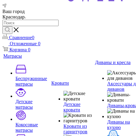
Ваш город
Краснодар
Сравнение
0
Отложенные
0
Корзина
0
Матрасы
Диваны и кресла
Беспружинные
Кровати
Аксессуары д
матрасы
диванов
Детские
Детские
Диваны-кров
матрасы
кровати
Диваны на
Кокосовые
Кровати из
кухню
матрасы
гарнитуров