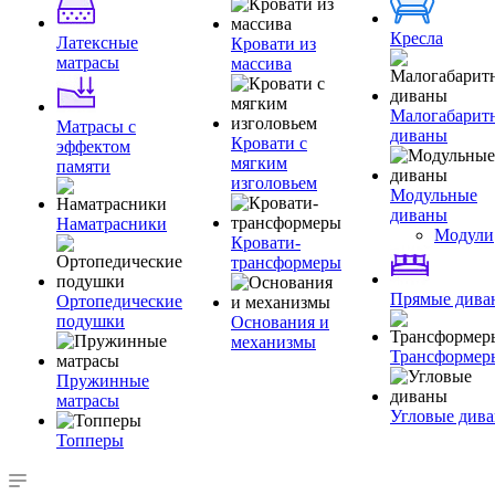
Кресла
Латексные
Кровати из
матрасы
массива
Малогабарит
Матрасы с
диваны
Кровати с
эффектом
мягким
памяти
изголовьем
Модульные
диваны
Наматрасники
Модули
Кровати-
трансформеры
Прямые дива
Ортопедические
подушки
Основания и
механизмы
Трансформер
Пружинные
матрасы
Угловые див
Топперы