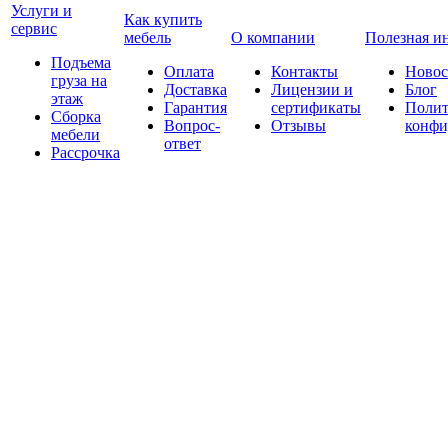
Услуги и
Как купить
сервис
мебель
О компании
Полезная и
Подъема
Оплата
Контакты
Новос
груза на
Доставка
Лицензии и
Блог
этаж
Гарантия
сертификаты
Полит
Сборка
Вопрос-
Отзывы
конфи
мебели
ответ
Рассрочка