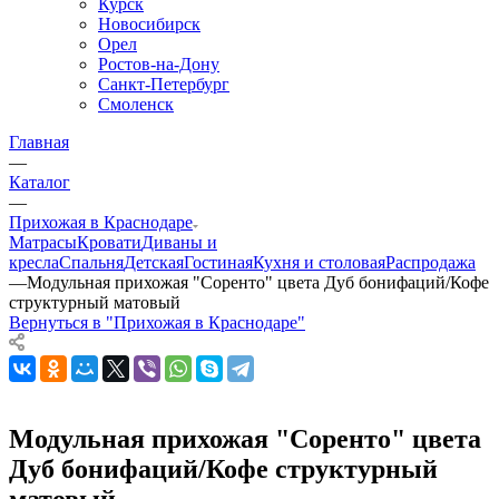
Курск
Новосибирск
Орел
Ростов-на-Дону
Санкт-Петербург
Смоленск
Главная
—
Каталог
—
Прихожая в Краснодаре
Матрасы
Кровати
Диваны и
кресла
Спальня
Детская
Гостиная
Кухня и столовая
Распродажа
—
Модульная прихожая "Соренто" цвета Дуб бонифаций/Кофе
структурный матовый
Вернуться в "Прихожая в Краснодаре"
Модульная прихожая "Соренто" цвета
Дуб бонифаций/Кофе структурный
матовый