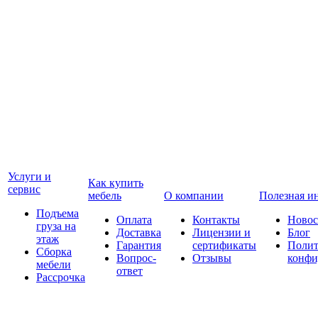
Услуги и
Как купить
сервис
мебель
О компании
Полезная и
Подъема
Оплата
Контакты
Новос
груза на
Доставка
Лицензии и
Блог
этаж
Гарантия
сертификаты
Полит
Сборка
Вопрос-
Отзывы
конфи
мебели
ответ
Рассрочка