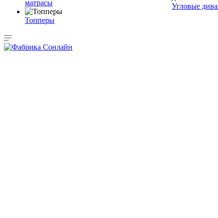
матрасы
Угловые див
Топперы