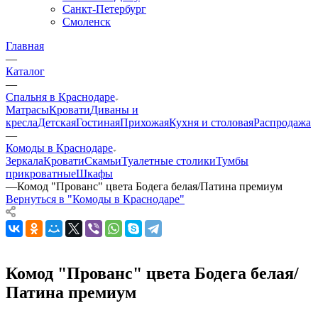
Санкт-Петербург
Смоленск
Главная
—
Каталог
—
Спальня в Краснодаре
Матрасы
Кровати
Диваны и
кресла
Детская
Гостиная
Прихожая
Кухня и столовая
Распродажа
—
Комоды в Краснодаре
Зеркала
Кровати
Скамьи
Туалетные столики
Тумбы
прикроватные
Шкафы
—
Комод "Прованс" цвета Бодега белая/Патина премиум
Вернуться в "Комоды в Краснодаре"
Комод "Прованс" цвета Бодега белая/
Патина премиум