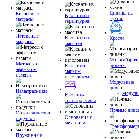
Диваны на
Кокосовые
Кровати из
кухню
матрасы
гарнитуров
Латексные
Кровати из
Кресла
матрасы
массива
Малогабарит
Матрасы с
диваны
Кровати с
эффектом
мягким
памяти
изголовьем
Модульные
диваны
Наматрасники
Модули
Кровати-
трансформеры
Прямые дива
Ортопедические
Основания и
подушки
механизмы
Трансформер
Пружинные