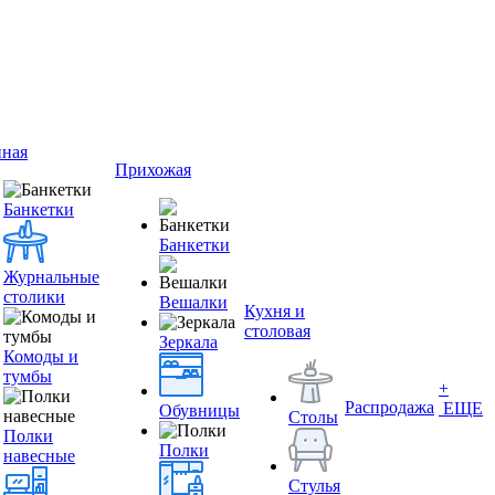
иная
Прихожая
Банкетки
Банкетки
Журнальные
столики
Вешалки
Кухня и
столовая
Зеркала
Комоды и
тумбы
+
Распродажа
ЕЩЕ
Обувницы
Столы
Полки
Полки
навесные
Стулья