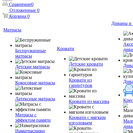
Сравнение
0
Отложенные
0
Корзина
0
Диваны и 
Матрасы
Аксе
Кровати
дива
Беспружинные
матрасы
Детские кровати
Дива
Детские матрасы
Кровати из
Див
Кокосовые матрасы
гарнитуров
Латексные матрасы
Крес
Кровати из массива
Матрасы с
Кровати с мягким
эффектом памяти
Мал
изголовьем
див
Наматрасники