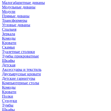
Малогабаритные диваны
Модульные диваны
Модули
Прямые диваны
Трансформеры
Угловые диваны
Спальня
Зеркала
Комоды
Кровати
Скамьи
Туалетные столики
Тумбы прикроватные
Шкафы
Детская
Аксессуары и текстиль
Двухъярусные кровати
Детские гарнитуры
Компьютерные столы
Комоды
Кровати
Полки
Сундуки
Тумбы
Шкафы