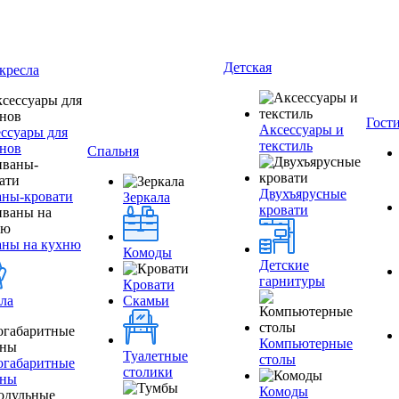
Детская
кресла
Гост
Аксессуары и
ссуары для
текстиль
нов
Спальня
Двухъярусные
ны-кровати
Зеркала
кровати
аны на кухню
Комоды
Детские
гарнитуры
Кровати
ла
Скамьи
Компьютерные
Туалетные
столы
огабаритные
столики
аны
Комоды