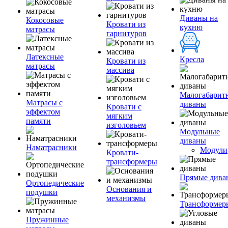
Диваны на
Кокосовые
Кровати из
кухню
матрасы
гарнитуров
Латексные
Кресла
Кровати из
матрасы
массива
Малогабарит
Матрасы с
диваны
Кровати с
эффектом
мягким
памяти
изголовьем
Модульные
диваны
Наматрасники
Модули
Кровати-
трансформеры
Прямые дива
Ортопедические
Основания и
подушки
механизмы
Трансформер
Пружинные