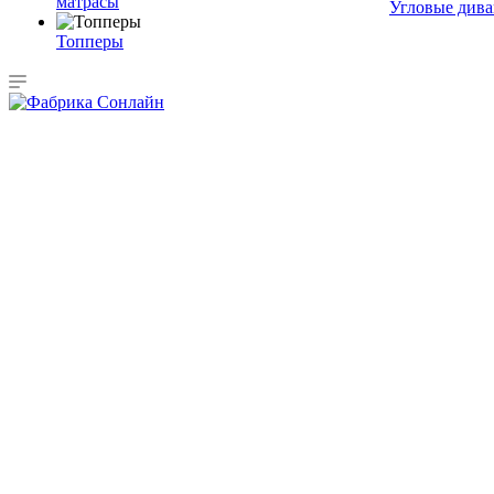
матрасы
Угловые див
Топперы